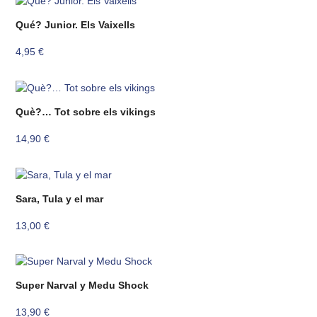
Qué? Junior. Els Vaixells
4,95
€
Què?… Tot sobre els vikings
14,90
€
Sara, Tula y el mar
13,00
€
Super Narval y Medu Shock
13,90
€