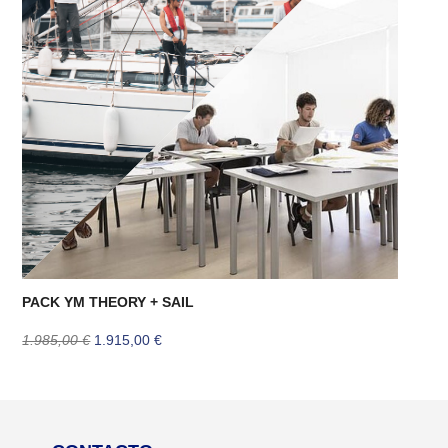
PACK YM THEORY + SAIL
El
El
1.985,00
€
1.915,00
€
precio
precio
original
actual
era:
es:
1.985,00 €.
1.915,00 €.