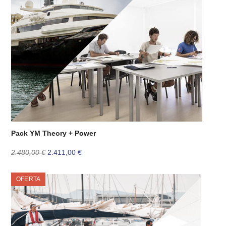
Pack YM Theory + Power
El
El
2.480,00
€
2.411,00
€
precio
precio
original
actual
OFERTA
era:
es:
2.480,00 €.
2.411,00 €.