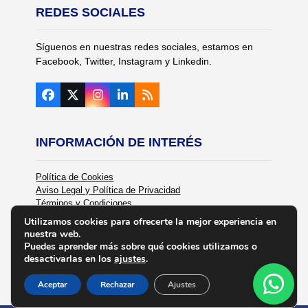
REDES SOCIALES
Síguenos en nuestras redes sociales, estamos en
Facebook, Twitter, Instagram y Linkedin.
Facebook
Twitter
Instagram
LinkedIn
RSS
(deprecated)
INFORMACIÓN DE INTERÉS
Política de Cookies
Aviso Legal y Política de Privacidad
Términos y Condiciones
Política de Calidad
Utilizamos cookies para ofrecerte la mejor experiencia en
nuestra web.
Puedes aprender más sobre qué cookies utilizamos o
desactivarlas en los
ajustes
.
Aceptar
Rechazar
Ajustes