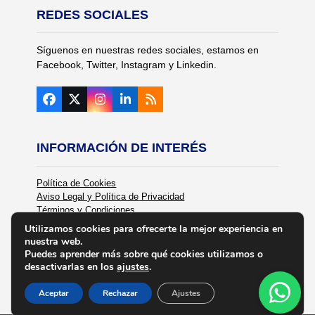
REDES SOCIALES
Síguenos en nuestras redes sociales, estamos en
Facebook, Twitter, Instagram y Linkedin.
Facebook
Twitter
Instagram
LinkedIn
RSS
(deprecated)
INFORMACIÓN DE INTERÉS
Política de Cookies
Aviso Legal y Política de Privacidad
Términos y Condiciones
Política de Calidad
Utilizamos cookies para ofrecerte la mejor experiencia en
nuestra web.
Puedes aprender más sobre qué cookies utilizamos o
desactivarlas en los
ajustes
.
Aceptar
Rechazar
Ajustes