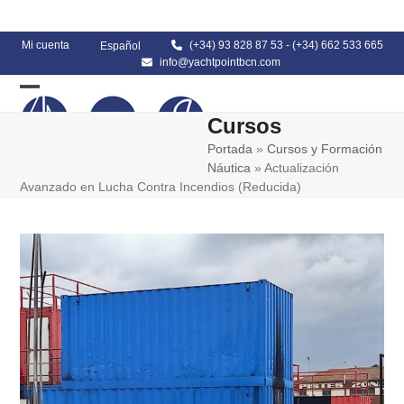
Skip
to
content
Mi cuenta
(+34) 93 828 87 53
-
(+34) 662 533 665
Español
info@yachtpointbcn.com
Open
Close
Cursos
mobile
mobile
Portada
»
Cursos y Formación
menu
menu
Náutica
»
Actualización
Avanzado en Lucha Contra Incendios (Reducida)