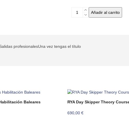
Curso
Añadir al carrito
intensivo
PER
en
Barcelona
cantidad
Salidas profesionales
Una vez tengas el título
Habilitación Baleares
RYA Day Skipper Theory Cours
690,00
€