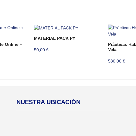
MATERIAL PACK PY
te Online +
Prácticas Habi
Vela
50,00
€
580,00
€
ecio
tual
:
0,00 €.
NUESTRA UBICACIÓN