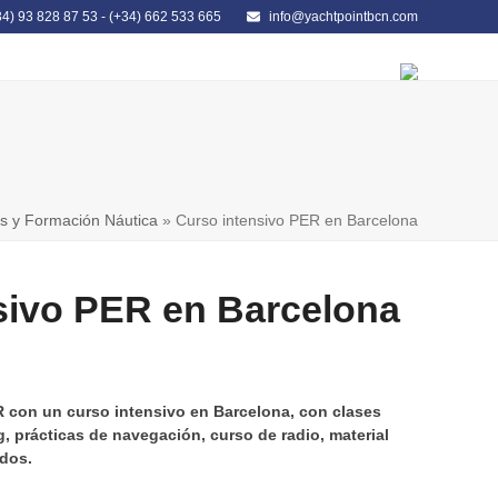
34) 93 828 87 53
-
(+34) 662 533 665
info@yachtpointbcn.com
LIBRERÍA NÁUTICA
CONTACTO
s y Formación Náutica
»
Curso intensivo PER en Barcelona
sivo PER en Barcelona
R con un curso intensivo en Barcelona, con clases
, prácticas de navegación, curso de radio, material
idos.