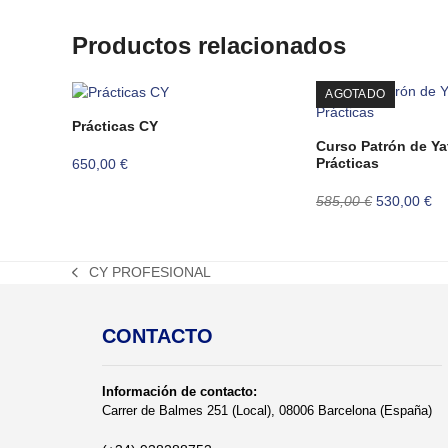
Productos relacionados
AGOTADO
Prácticas CY
Curso Patrón de Ya
Prácticas
650,00
€
El
El
585,00
€
530,00
€
precio
pr
original
ac
era:
es
CY PROFESIONAL
585,00 €.
53
previous
post:
CONTACTO
Información de contacto:
Carrer de Balmes 251 (Local), 08006 Barcelona (España)