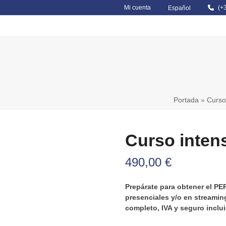
Mi cuenta
(+
Español
MARÍTIMA PROFESIONAL
TITULACIONES DE RECREO
0 Items
Portada
»
Curso
Curso inten
490,00
€
Prepárate para obtener el PE
presenciales y/o en streaming
completo, IVA y seguro inclu