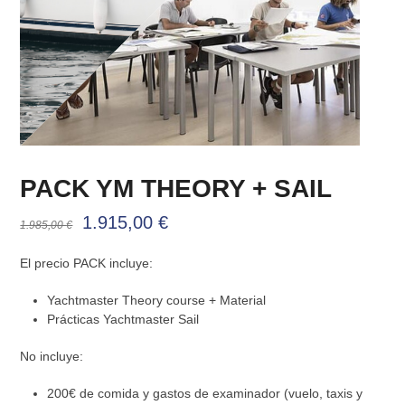
PACK YM THEORY + SAIL
El
El
1.915,00
€
1.985,00
€
precio
precio
El precio PACK incluye:
original
actual
Yachtmaster Theory course + Material
era:
es:
Prácticas Yachtmaster Sail
1.985,00 €.
1.915,00 €.
No incluye:
200€ de comida y gastos de examinador (vuelo, taxis y