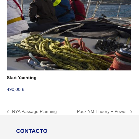
Start Yachting
490,00
€
RYA Passage Planning
Pack YM Theory + Power
previous
next
post:
post:
CONTACTO