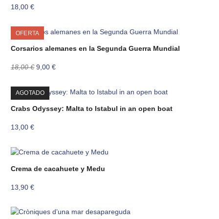
18,00
€
OFERTA
Corsarios alemanes en la Segunda Guerra Mundial
El
El
18,00
€
9,00
€
precio
precio
original
actual
AGOTADO
era:
es:
18,00 €.
9,00 €.
Crabs Odyssey: Malta to Istabul in an open boat
13,00
€
Crema de cacahuete y Medu
13,90
€