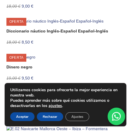
El
El
18,00
€
9,00
€
precio
precio
original
actual
OFERTA
era:
es:
18,00 €.
9,00 €.
Diccionario náutico Inglés-Español Español-Inglés
El
El
18,00
€
8,50
€
precio
precio
original
actual
OFERTA
era:
es:
18,00 €.
8,50 €.
Dinero negro
El
El
19,00
€
9,50
€
precio
precio
original
actual
Utilizamos cookies para ofrecerte la mejor experiencia en
era:
es:
nuestra web.
19,00 €.
9,50 €.
Puedes aprender más sobre qué cookies utilizamos o
E.01 Navicarte Mallorca Este – Menorca
desactivarlas en los
ajustes
.
26,30
€
Aceptar
Rechazar
Ajustes