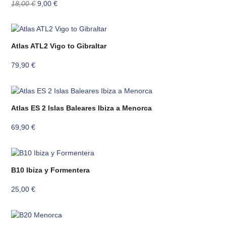
El
El
18,00
€
9,00
€
precio
precio
original
actual
era:
es:
18,00 €.
9,00 €.
Atlas ATL2 Vigo to Gibraltar
79,90
€
Atlas ES 2 Islas Baleares Ibiza a Menorca
69,90
€
B10 Ibiza y Formentera
25,00
€