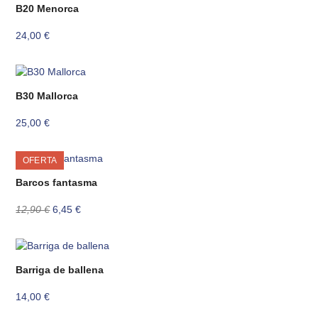
B20 Menorca
24,00
€
B30 Mallorca
25,00
€
OFERTA
Barcos fantasma
El
El
12,90
€
6,45
€
precio
precio
original
actual
era:
es:
12,90 €.
6,45 €.
Barriga de ballena
14,00
€