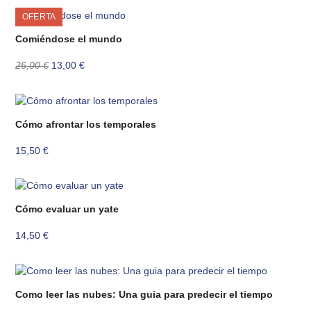
OFERTA
Comiéndose el mundo
El
El
26,00
€
13,00
€
precio
precio
original
actual
era:
es:
26,00 €.
13,00 €.
Cómo afrontar los temporales
15,50
€
Cómo evaluar un yate
14,50
€
Como leer las nubes: Una guia para predecir el tiempo