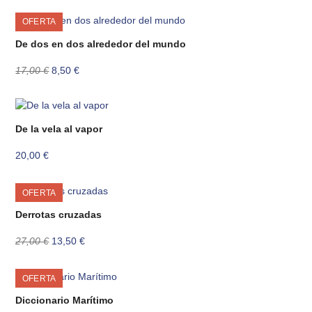
OFERTA
De dos en dos alrededor del mundo
El
El
17,00
€
8,50
€
precio
precio
original
actual
era:
es:
17,00 €.
8,50 €.
De la vela al vapor
20,00
€
OFERTA
Derrotas cruzadas
El
El
27,00
€
13,50
€
precio
precio
original
actual
OFERTA
era:
es:
27,00 €.
13,50 €.
Diccionario Marítimo