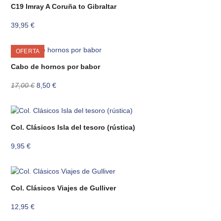
C19 Imray A Coruña to Gibraltar
39,95
€
OFERTA
Cabo de hornos por babor
El
El
17,00
€
8,50
€
precio
precio
original
actual
era:
es:
17,00 €.
8,50 €.
Col. Clásicos Isla del tesoro (rústica)
9,95
€
Col. Clásicos Viajes de Gulliver
12,95
€