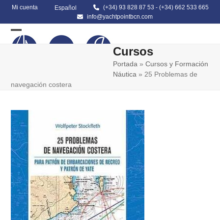
Skip
Mi cuenta
(+34) 93 828 87 53
-
(+34) 662 533 665
Español
to
info@yachtpointbcn.com
content
Open
Close
Cursos
mobile
mobile
Portada
»
Cursos y Formación
menu
menu
Náutica
»
25 Problemas de
navegación costera