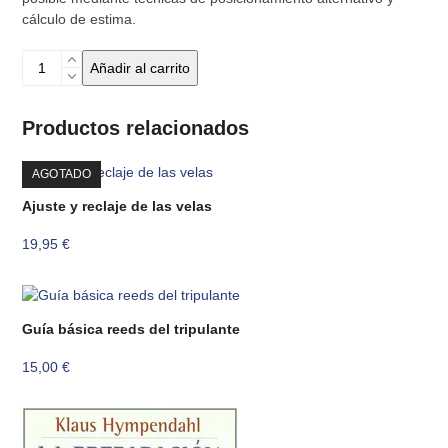
cálculo de estima.
25
Añadir al carrito
Problemas
de
navegación
Productos relacionados
costera
cantidad
AGOTADO
Ajuste y reclaje de las velas
19,95
€
Guía básica reeds del tripulante
15,00
€