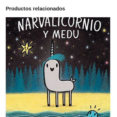
del
mar
Productos relacionados
cantidad