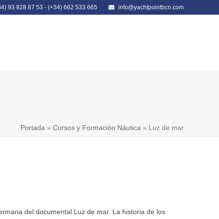
34) 93 828 87 53
-
(+34) 662 533 665
info@yachtpointbcn.com
LIBRERÍA NÁUTICA
CONTACTO
Portada
»
Cursos y Formación Náutica
»
Luz de mar
ermana del documental Luz de mar. La historia de los