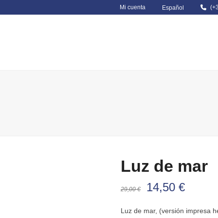
Mi cuenta
(+
Español
MARÍTIMA PROFESIONAL
TITULACIONES DE RECREO
0 Items
Luz de mar
El
El
14,50
€
29,00
€
precio
precio
Luz de mar, (versión impresa h