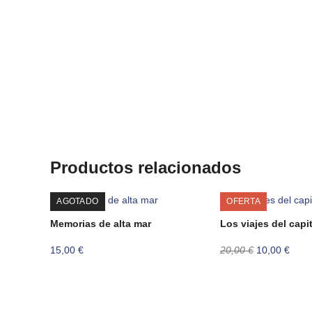
Productos relacionados
AGOTADO
OFERTA
Memorias de alta mar
Los viajes del capi
El
El
15,00
€
20,00
€
10,00
€
precio
preci
original
actua
era:
es:
20,00 €.
10,00