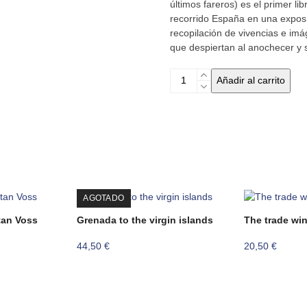
original
actual
últimos fareros) es el primer li
recorrido España en una exposi
era:
es:
recopilación de vivencias e imá
que despiertan al anochecer y 
29,00 €.
14,50 
Luz
Añadir al carrito
de
mar
cantidad
AGOTADO
tan Voss
Grenada to the virgin islands
The trade wi
44,50
€
20,50
€
o
l
 €.