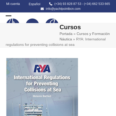
Skip
Mi cuenta
(+34) 93 828 87 53
-
(+34) 662 533 665
Español
to
info@yachtpointbcn.com
content
Open
Close
Cursos
mobile
mobile
Portada
»
Cursos y Formación
menu
menu
Náutica
»
RYA: International
regulations for preventing collisions at sea