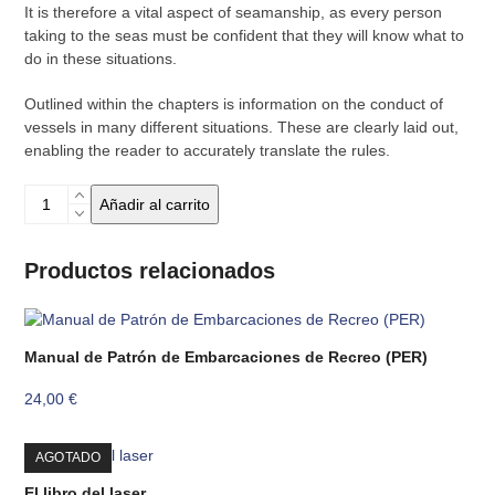
It is therefore a vital aspect of seamanship, as every person
taking to the seas must be confident that they will know what to
do in these situations.
Outlined within the chapters is information on the conduct of
vessels in many different situations. These are clearly laid out,
enabling the reader to accurately translate the rules.
RYA:
Añadir al carrito
International
regulations
for
Productos relacionados
preventing
collisions
at
Manual de Patrón de Embarcaciones de Recreo (PER)
sea
cantidad
24,00
€
AGOTADO
El libro del laser