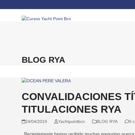
Skip
to
content
INICIO
ESCUELA RYA
FORMACIÓN 
BLOG RYA
CONVALIDACIONES T
TITULACIONES RYA
24/04/2019
Yachtpointbcn
BLOG RYA
0 
Recientemente hemos recibido muchas preguntas acerca de 