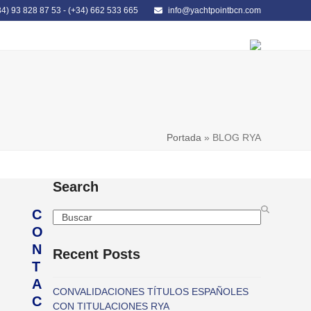
34) 93 828 87 53
-
(+34) 662 533 665
info@yachtpointbcn.com
LIBRERÍA NÁUTICA
CONTACTO
Portada
»
BLOG RYA
Search
C
Search
O
N
Recent Posts
T
A
CONVALIDACIONES TÍTULOS ESPAÑOLES
C
CON TITULACIONES RYA