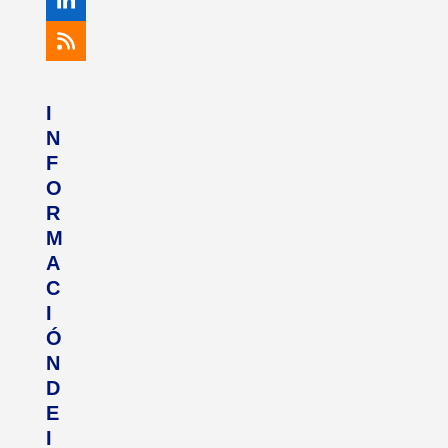
LinkedIn
RSS
I
N
F
O
R
M
A
C
I
Ó
N
D
E
I