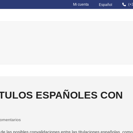
Mi cuenta
(+
Español
MARÍTIMA PROFESIONAL
TITULACIONES DE RECREO
0 Items
ÍTULOS ESPAÑOLES CON
comentarios
las posibles convalidaciones entre las titulaciones españolas, como