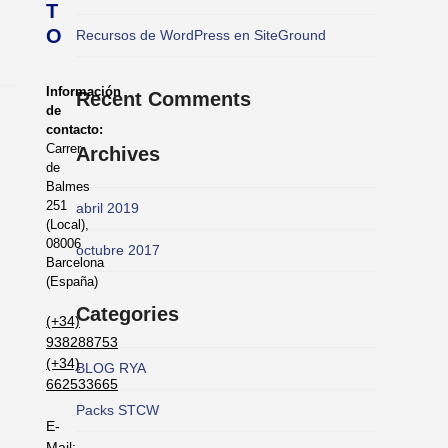
T
O
Recursos de WordPress en SiteGround
Información
Recent Comments
de
contacto:
Carrer
Archives
de
Balmes
251
abril 2019
(Local),
08006
octubre 2017
Barcelona
(España)
Categories
(+34)
938288753
(+34)
BLOG RYA
662533665
Packs STCW
E-
Mail: