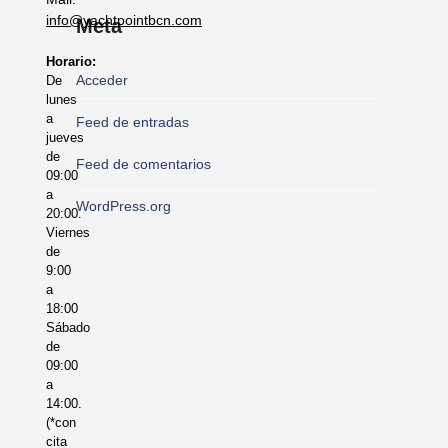
info@yachtpointbcn.com
Meta
Horario:
Acceder
De
lunes
a
Feed de entradas
jueves
de
Feed de comentarios
09:00
a
WordPress.org
20:00.
Viernes
de
9:00
a
18:00
Sábado
de
09:00
a
14:00.
(*con
cita