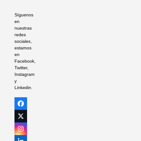
Síguenos
en
nuestras
redes
sociales,
estamos
en
Facebook,
Twitter,
Instagram
y
Linkedin.
Facebook
Twitter
(deprecated)
Instagram