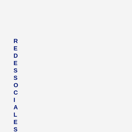
R
E
D
E
S
S
O
C
I
A
L
E
S